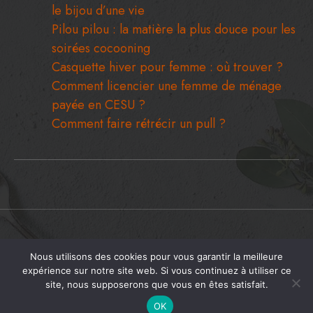
Bague de fiançailles à Paris : comment choisir
le bijou d’une vie
Pilou pilou : la matière la plus douce pour les
soirées cocooning
Casquette hiver pour femme : où trouver ?
Comment licencier une femme de ménage
payée en CESU ?
Comment faire rétrécir un pull ?
Nous utilisons des cookies pour vous garantir la meilleure
Copyright © 2026 Girls On The Move.
expérience sur notre site web. Si vous continuez à utiliser ce
Contact
À Propos De Nous
Mentions Légales
Sitemap
site, nous supposerons que vous en êtes satisfait.
OK