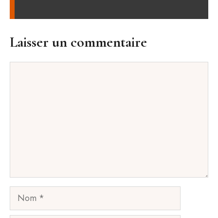
Laisser un commentaire
Commentaire
Nom