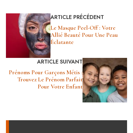
ARTICLE PRÉCÉDENT
Le Masque Peel-Off : Votre
Allié Beauté Pour Une Peau
Éclatante
ARTICLE SUIVANT
Prénoms Pour Garçons Métis :
Trouvez Le Prénom Parfait
Pour Votre Enfant