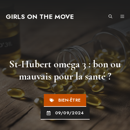
Aller
au
GIRLS ON THE MOVE
ME
contenu
St-Hubert omega 3 : bon ou
mauvais pour la santé ?
BIEN-ÊTRE
09/09/2024