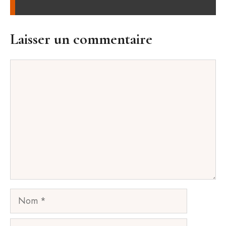
Laisser un commentaire
Commentaire
Nom
E-