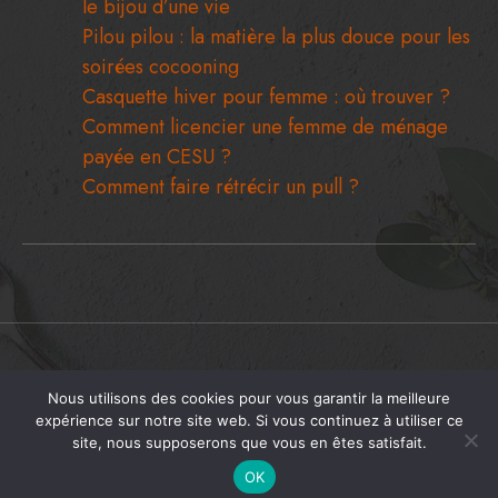
Bague de fiançailles à Paris : comment choisir
le bijou d’une vie
Pilou pilou : la matière la plus douce pour les
soirées cocooning
Casquette hiver pour femme : où trouver ?
Comment licencier une femme de ménage
payée en CESU ?
Comment faire rétrécir un pull ?
Nous utilisons des cookies pour vous garantir la meilleure
Copyright © 2026 Girls On The Move.
expérience sur notre site web. Si vous continuez à utiliser ce
Contact
À Propos De Nous
Mentions Légales
Sitemap
site, nous supposerons que vous en êtes satisfait.
OK