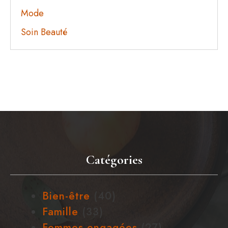
Mode
Soin Beauté
Catégories
Bien-être
(40)
Famille
(33)
Femmes engagées
(27)